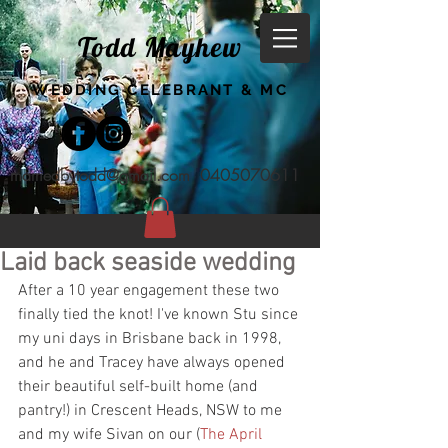
Todd Mayhew
WEDDING CELEBRANT & MC
marriedbytodd@gmail.com
0405070611
Laid back seaside wedding
After a 10 year engagement these two 
finally tied the knot! I've known Stu since 
my uni days in Brisbane back in 1998, 
and he and Tracey have always opened 
their beautiful self-built home (and 
pantry!) in Crescent Heads, NSW to me 
and my wife Sivan on our (
The April 