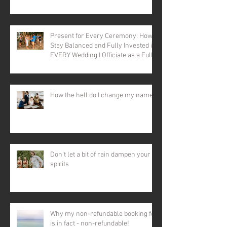
Present for Every Ceremony: How I
Stay Balanced and Fully Invested in
EVERY Wedding I Officiate as a Full-
time Celebrant
How the hell do I change my name?
Don't let a bit of rain dampen your
spirits
Why my non-refundable booking fee
is in fact - non-refundable!