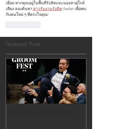
เยี่ยม หากคุณอยู่ในพื้นที่รังสิตและมองหาคู่ใกล้
เคียง ลองค้นหา 
สาวรับงานรังสิต
-fiwfan เพื่อพบ
กับคนใหม่ ๆ ที่ตรงใจคุณ!
Like
Reply
Featured Posts
Rockin' All Things Groom!
Show us your 