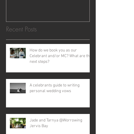
Recent Posts
How do we book you as our
Celebrant and/or MC? What are the
next steps?
A celebrants guide to writing
personal wedding vows
Jade and Tarnya @Worrowing
Jervis Bay