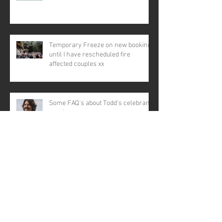
Temporary Freeze on new bookings
until I have rescheduled fire
affected couples xx
Some FAQ's about Todd's celebrant
services
Start your wedding day well & avoid
stress
Archive